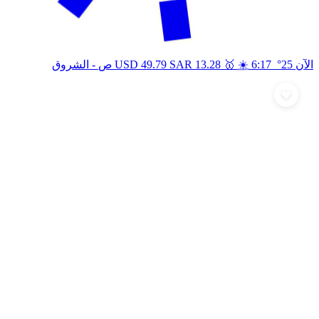
🥇
☀️
الآن 25°
6:17 ص
13.28
SAR
49.79
USD
- الشروق
أرسل تهنئة