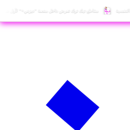
 النفسية
مقاطع تيك توك تعرض داخل منصة "ديزني+" لأول مرة