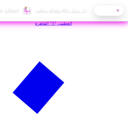
احتفالية ع
آخر الأخبار
—
الجمعة, 7 أغسطس 2026
العظمى
37°
القاهرة