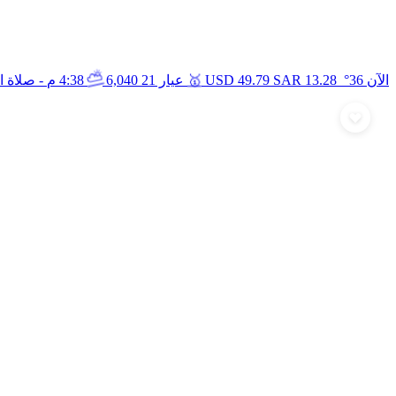
🥇
⛅
الآن 36°
13.28
SAR
49.79
USD
عيار 21
6,040
4:38 م
- صلاة 
أرسل تهنئة