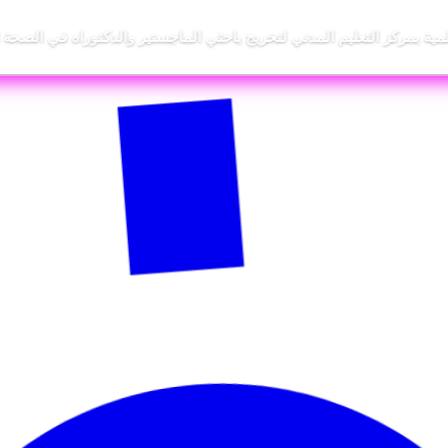
لمية بمركز التعليم المدني لتخريج باحثي الماجستير والدكتوراه في الصحة