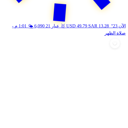
🌤️
🥇
الآن 23°
13.28
SAR
49.79
USD
عيار 21
6,090
1:01 م
-
صلاة الظهر
أرسل تهنئة