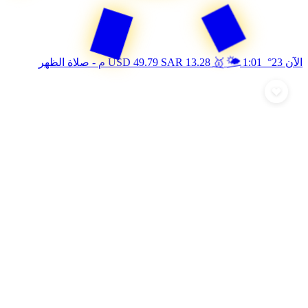
🥇
🌤️
الآن 23°
1:01 م
13.28
SAR
49.79
USD
- صلاة الظهر
أرسل تهنئة