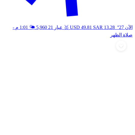
🥇
🌤️
الآن 27°
13.28
SAR
49.81
USD
عيار 21
5,960
1:01 م
-
صلاة الظهر
أرسل تهنئة