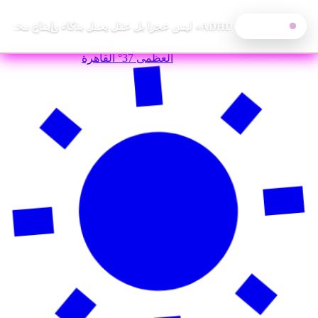
خالد رغدان: «ADHD» ليس عجزا بل عقل يعمل بذكاء وإيقاع مختلف
آخر الأخبار
—
الخميس, 6 أغسطس 2026
العظمى
37°
القاهرة