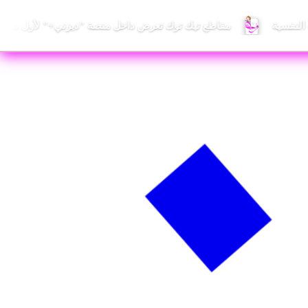
 النفسية
مقاطع تيك توك تعرض داخل منصة "ديزني+" لأول مرة