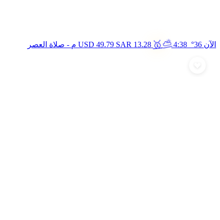
🥇
⛅
الآن 36°
4:38 م
13.28
SAR
49.79
USD
- صلاة العصر
أرسل تهنئة