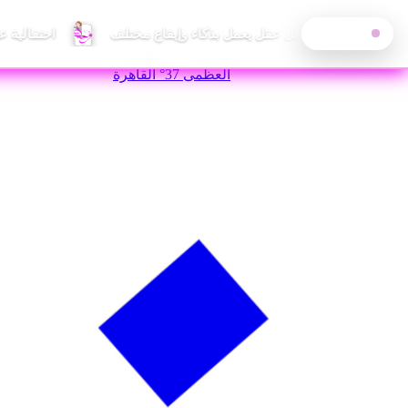
احتفالية 
آخر الأخبار
—
السبت, 8 أغسطس 2026
العظمى
37°
القاهرة