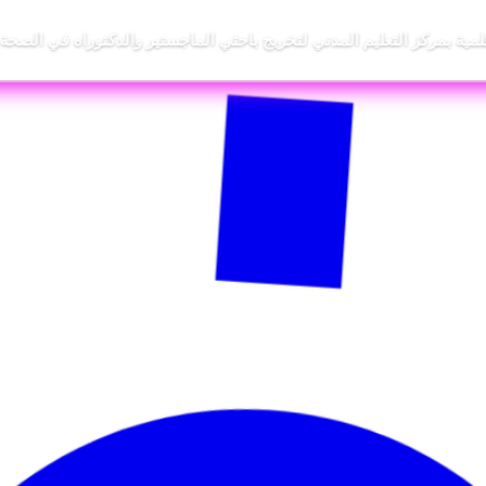
علمية بمركز التعليم المدني لتخريج باحثي الماجستير والدكتوراه في الصحة