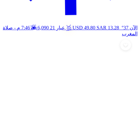
🥇
🌇
الآن 37°
13.28
SAR
49.80
USD
عيار 21
6,090
7:46 م
- صلاة
المغرب
أرسل تهنئة