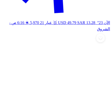
🥇
الآن 23°
13.28
SAR
49.79
USD
عيار 21
5,970
6:16 ص
-
☀️
الشروق
أرسل تهنئة