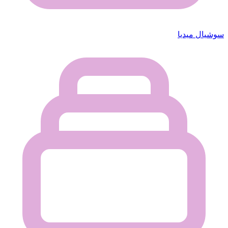
سوشيال ميديا