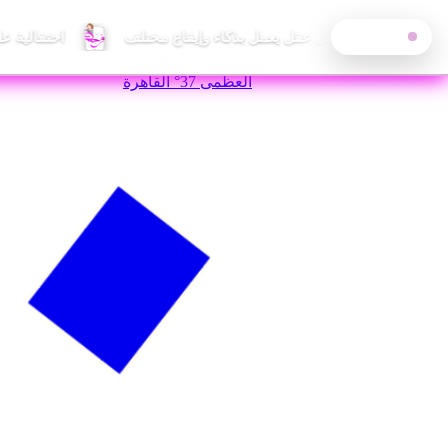
احتفالية ع
آخر الأخبار
—
الجمعة, 7 أغسطس 2026
العظمى
37°
القاهرة