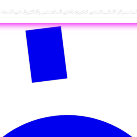
لمية بمركز التعليم المدني لتخريج باحثي الماجستير والدكتوراه في الصحة