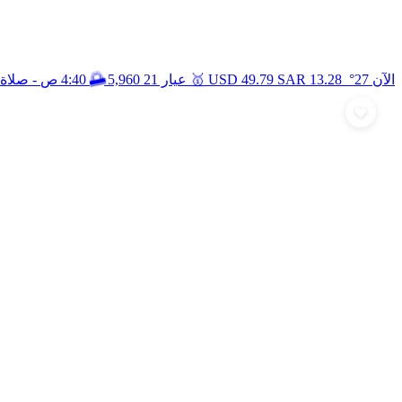
🥇
🌅
الآن 27°
13.28
SAR
49.79
USD
عيار 21
5,960
4:40 ص
- صلاة 
أرسل تهنئة