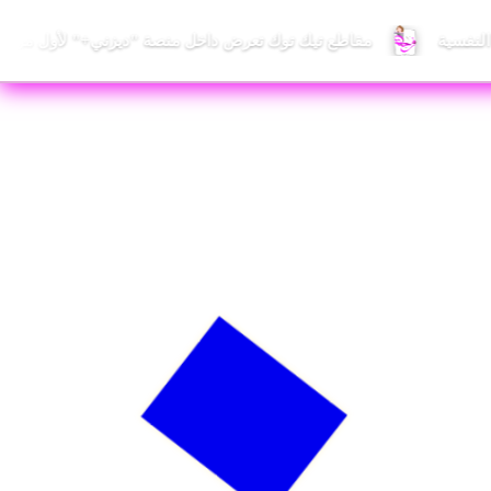
 النفسية
مقاطع تيك توك تعرض داخل منصة "ديزني+" لأول مرة