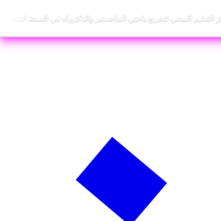
كز التعليم المدني لتخريج باحثي الماجستير والدكتوراه في الصحة النفسية