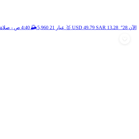
🥇
🌅
الآن 28°
13.28
SAR
49.79
USD
عيار 21
5,960
4:40 ص
- صلاة 
أرسل تهنئة