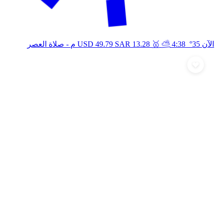
🥇
⛅
الآن 35°
4:38 م
13.28
SAR
49.79
USD
- صلاة العصر
أرسل تهنئة