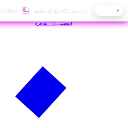
احتفالية 
آخر الأخبار
—
الجمعة, 7 أغسطس 2026
العظمى
37°
القاهرة