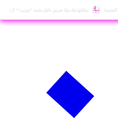
 النفسية
مقاطع تيك توك تعرض داخل منصة "ديزني+" لأول مرة