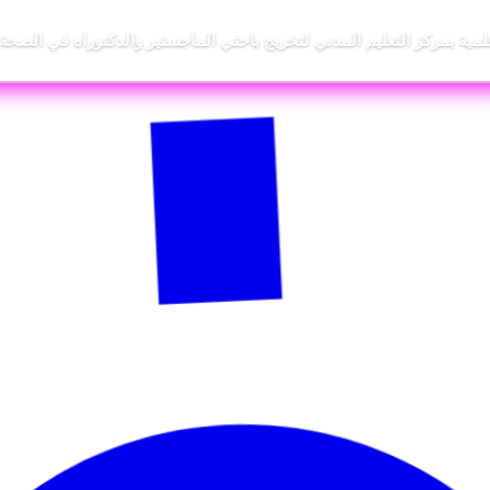
علمية بمركز التعليم المدني لتخريج باحثي الماجستير والدكتوراه في الصحة