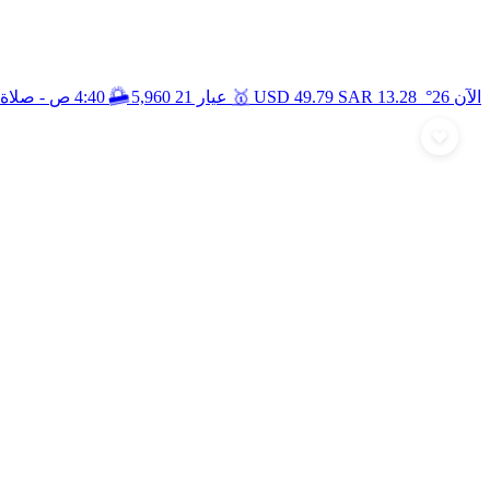
🥇
🌅
الآن 26°
13.28
SAR
49.79
USD
عيار 21
5,960
4:40 ص
- صلاة 
أرسل تهنئة