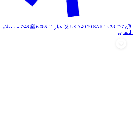
🥇
🌇
الآن 37°
13.28
SAR
49.79
USD
عيار 21
6,085
7:46 م
- صلاة
المغرب
أرسل تهنئة