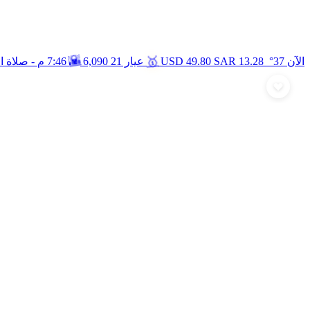
🥇
🌇
الآن 37°
13.28
SAR
49.80
USD
عيار 21
6,090
7:46 م
- صلاة 
أرسل تهنئة