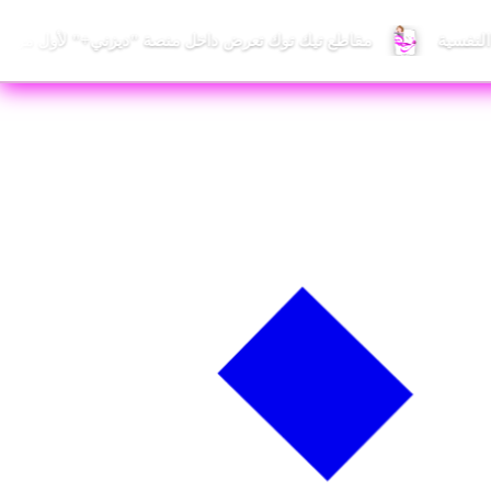
 النفسية
مقاطع تيك توك تعرض داخل منصة "ديزني+" لأول مرة