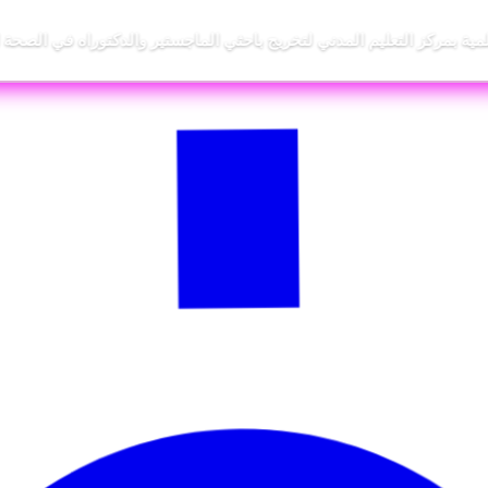
لمية بمركز التعليم المدني لتخريج باحثي الماجستير والدكتوراه في الصحة