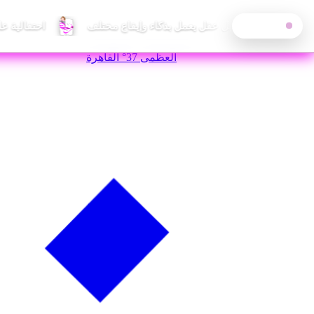
احتفالية ع
آخر الأخبار
—
الجمعة, 7 أغسطس 2026
العظمى
37°
القاهرة