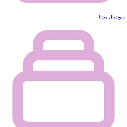
سوشيال ميديا