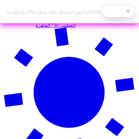
خالد رغدان: «ADHD» ليس عجزا بل عقل يعمل بذكاء وإيقاع مختلف
آخر الأخبار
—
الخميس, 6 أغسطس 2026
العظمى
38°
القاهرة