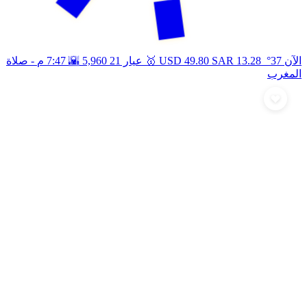
🥇
🌇
الآن 37°
13.28
SAR
49.80
USD
عيار 21
5,960
7:47 م
- صلاة
المغرب
أرسل تهنئة